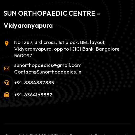
SUN ORTHOPAEDIC CENTRE –
Vidyaranyapura
No 1287, 3rd cross, 1st block, BEL layout,
Vidyaranyapura, opp to ICICI Bank, Bangalore
560097
sunorthopaedics@gmail.com
Contact@Sunorthopaedics.in
+91-8884887885
+91-6364168882