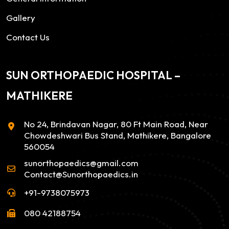
Gallery
Contact Us
SUN ORTHOPAEDIC HOSPITAL –
MATHIKERE
No 24, Brindavan Nagar, 80 Ft Main Road, Near
Chowdeshwari Bus Stand, Mathikere, Bangalore
560054
sunorthopaedics@gmail.com
Contact@Sunorthopaedics.in
+91-9738075973
080 42188754